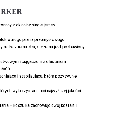
WORKER
onany z dzianiny single jersey
ielokrotnego prania przemysłowego
nzymatycznemu, dzięki czemu jest pozbawiony
rstwowym ściągaczem z elastanem
ałość
cniającą i stabilizującą, która pozytywnie
órych wykorzystano nici najwyższej jakości
ania – koszulka zachowuje swój kształt i