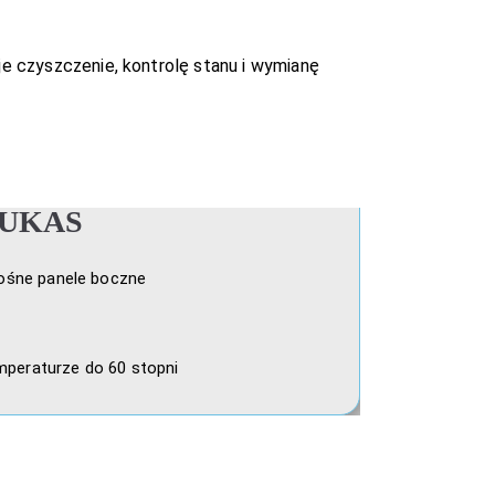
uje czyszczenie, kontrolę stanu i wymianę
 LUKAS
kośne panele boczne
mperaturze do 60 stopni