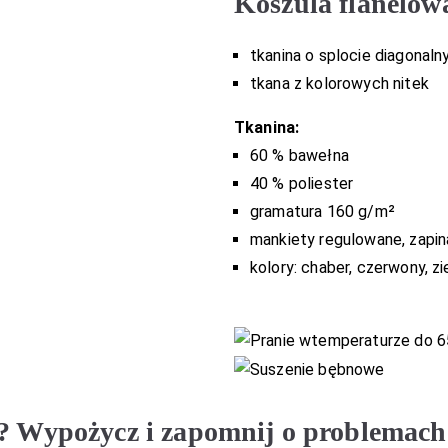
Koszula flanelow
tkanina o splocie diagonal
tkana z kolorowych nitek
Tkanina:
60 % bawełna
40 % poliester
gramatura 160 g/m²
mankiety regulowane, zapina
kolory: chaber, czerwony, zi
m? Wypożycz i zapomnij o problemach