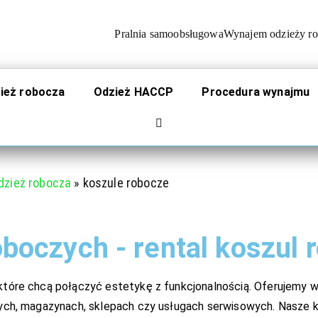
Pralnia samoobsługowa
Wynajem odzieży ro
 przemysłowa Natare Rent
prania odzieży oraz wynajmu odzieży roboczej.
ież robocza
Odzież HACCP
Procedura wynajmu
dzież robocza
»
koszule robocze
boczych - rental
koszul 
które chcą połączyć estetykę z funkcjonalnością. Oferujemy w
znych, magazynach, sklepach czy usługach serwisowych. Nasze 