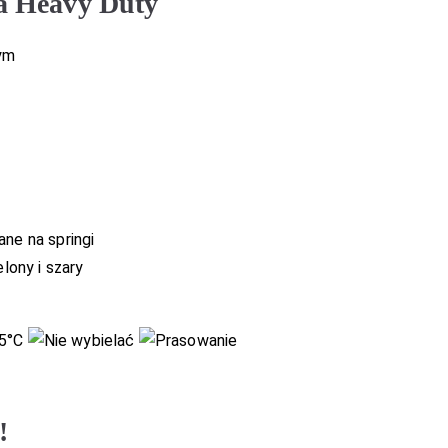
a Heavy Duty
nym
ne na springi
elony i szary
!