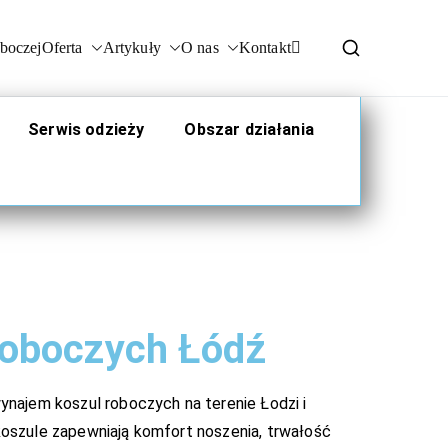
boczej
Oferta
Artykuły
O nas
Kontakt
al
Serwis odzieży
Obszar działania
roboczych
Łódź
ynajem koszul roboczych na terenie Łodzi i
koszule zapewniają komfort noszenia, trwałość