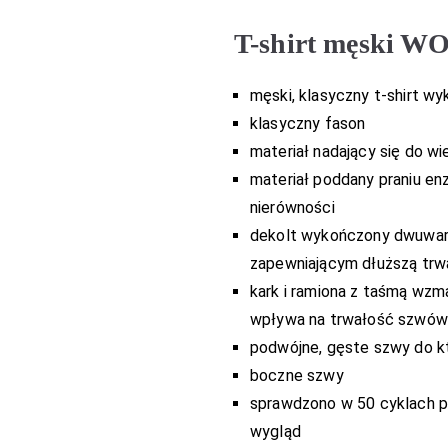
T-shirt męski 
męski, klasyczny t-shirt wyk
klasyczny fason
materiał nadający się do w
materiał poddany praniu e
nierówności
dekolt wykończony dwuwa
zapewniającym dłuższą trw
kark i ramiona z taśmą wzma
wpływa na trwałość szwów
podwójne, gęste szwy do kt
boczne szwy
sprawdzono w 50 cyklach pr
wygląd